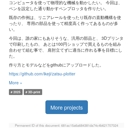
コンピュータを使って物理的な機械を動かしたい。 今回は、
ペンを設定した通り動かすペンプロッタを作りたい。
既存の作例は、リニアレールを使ったり既存の直動機構を使
ったり、 専用の部品を使って精度高く作ってあるものが多
い。
今回は、誰の家にもありそうな、汎用の部品と、 3Dプリンタ
で印刷したもの、 あとは100円ショップで買えるものを組み
合わせて組む事で、 肩肘立てずに適当に作れる事を目標にし
た。
作り方とモデルなどをgithubにアップロードした。
https://github.com/ikeji/zatsu-plotter
More »
# 2025
# 3D-print
More projects
Permanent ID of this document: 681ac15a6a684381da74c4b621707024