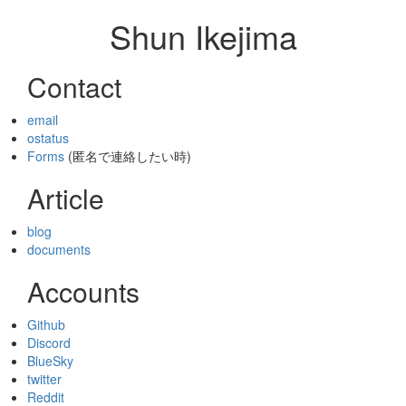
Shun Ikejima
Contact
email
ostatus
Forms
(匿名で連絡したい時)
Article
blog
documents
Accounts
Github
Discord
BlueSky
twitter
Reddit