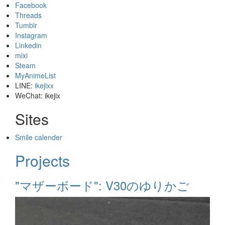
Facebook
Threads
Tumblr
Instagram
Linkedin
mixi
Steam
MyAnimeList
LINE:
ikejixx
WeChat: ikejix
Sites
Smile calender
Projects
"マザーボード": V30のゆりかご